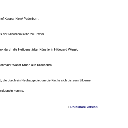
hof Kaspar Klein/ Paderborn.
 der Minoritenkirche zu Fritzlar.
 durch die Heiligenstädter Künstlerin Hildegard Wiegel.
henmaler Walter Kruse aus Kreuzebra.
 die durch ein Neubaugebiet um die Kirche sich bis zum Silbernen
verdoppeln konnte.
»
Druckbare Version