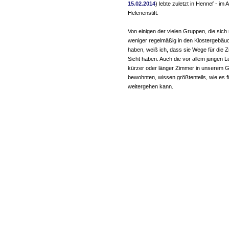
15.02.2014
) lebte zuletzt in Hennef - im
Helenenstift.
Von einigen der vielen Gruppen, die sich
weniger regelmäßig in den Klostergebäud
haben, weiß ich, dass sie Wege für die Z
Sicht haben. Auch die vor allem jungen Le
kürzer oder länger Zimmer in unserem 
bewohnten, wissen größtenteils, wie es f
weitergehen kann.