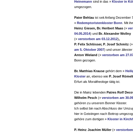
Heinemann
sind in das »
Kloster in K
umgezogen.
Pater Behlau
ist seit Anfang Dezember 
»
Redemptoristenkloster Bonn
. Mit i
Heinz Giesen, Br. Heribert Maas
(»
ve
04.05.2014
) und
Br. Alexander Wollny
(»
verstorben am 03.12.2012
)
,
P. Felix Schlösser, P. Josef Schmitz
(
am 5. Oktober 2007
) und unser älteste
Anton Wieland
(»
verstorben am 27.0
Bonn gezogen.
Br. Matthias Krause
gehört dem »
Heil
Kloster
an, ebenso wie
P. Josef Römel
Erfurt als Moraltheologe tätig ist.
Die in Mainz lebenden
Patres Rolf Deco
Wilhelm Pesch
(»
verstorben am 30.0
gehören zu unserem Bonner Kloster.
Ich selbst bin nach Abschluss der Umzu
hier in Geistingen nach Bottrop umgezo
gehöre zum dortigen »
Kloster in Kirch
P. Heinz Joachim Müller
(»
verstorbe