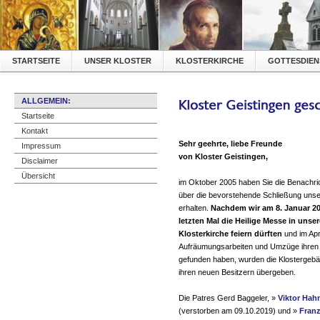
STARTSEITE
UNSER KLOSTER
KLOSTERKIRCHE
GOTTESDIEN
ALLGEMEIN:
Startseite
Kontakt
Sehr geehrte, liebe Freunde
Impressum
von Kloster Geistingen,
Disclaimer
Übersicht
im Oktober 2005 haben Sie die Benachri
über die bevorstehende Schließung unse
erhalten.
Nachdem wir am 8. Januar 2
letzten Mal die Heilige Messe in unser
Klosterkirche feiern dürften
und im Apri
Aufräumungsarbeiten und Umzüge ihren
gefunden haben, wurden die Klostergeb
ihren neuen Besitzern übergeben.
Die Patres Gerd Baggeler,
»
Viktor Hah
(verstorben am 09.10.2019) und
»
Franz