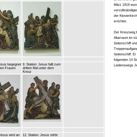
März 1919 wur
vervollständigt
der Klosterkirch
errichtet.
Der Kreuzweg b
Altarraum im sü
Seitenschiff un
Treppenaufgang
Seitenschiff. Er
folgenden 14 St
Jesus begegnet
9. Station: Jesus fallt zum
Leidenswegs J
den Frauen
dritten Mal unter dem
Kreuz
 Jesus wird an
12. Station: Jesus stirbt