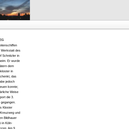
EG
eitenschiffen
 Werkstatt des
f Schnitzler in
heim. Er wurde
ätern dem
loster in
chenkt, das
Gabe jedoch
freuen konnte;
ärliche Weise
ort die 3.
n gegangen.
s Kloster
 Kreuzweg und
den Bildhauer
i in Köln-
nzen. Am 9.