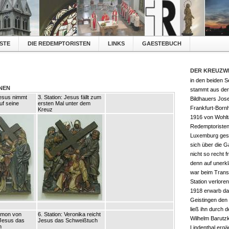
STE
DIE REDEMPTORISTEN
LINKS
GAESTEBUCH
DER KREUZW
in den beiden S
ONEN
stammt aus der
Jesus nimmt
3. Station: Jesus fällt zum
Bildhauers Jose
uf seine
ersten Mal unter dem
Frankfurt-Born
Kreuz
1916 von Wohlt
Redemptoristenk
Luxemburg ges
sich über die 
nicht so recht 
denn auf unerkl
war beim Transp
Station verlore
1918 erwarb da
Geistingen den
ließ ihn durch 
Simon von
6. Station: Veronika reicht
Wilhelm Barutzk
 Jesus das
Jesus das Schweißtuch
n
Lindenthal ergä