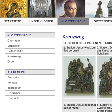
STARTSEITE
UNSER KLOSTER
KLOSTERKIRCHE
GOTTESDIEN
KLOSTERKIRCHE:
Chorraum
DIE BILDER DER EINZELNEN STATI
Mittelschiff
1. Station: Jesus wird zum
2. Station: 
Tod verurteilt
das Kreuz a
Seitenschiffe
Schultern
Kreuzweg
Orgel
ALLGEMEIN:
Startseite
Kontakt
Impressum
Disclaimer
Übersicht
4. Station: Jesus begegnet
5. Station: 
seiner Mutter
Zyrene hilft
Kreuz trage