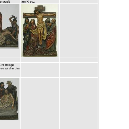
enagelt
am Kreuz
Der heilige
su wird in das