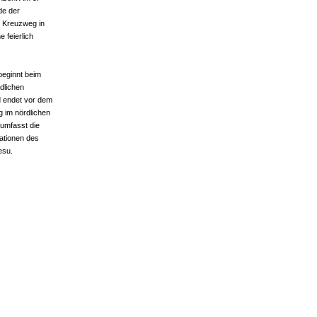
de der
e Kreuzweg in
e feierlich
eginnt beim
dlichen
d endet vor dem
 im nördlichen
 umfasst die
ationen des
esu.