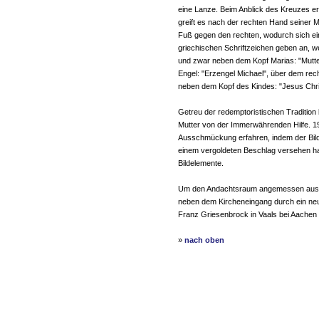
eine Lanze. Beim Anblick des Kreuzes er
greift es nach der rechten Hand seiner M
Fuß gegen den rechten, wodurch sich eine
griechischen Schriftzeichen geben an, we
und zwar neben dem Kopf Marias: "Mutte
Engel: "Erzengel Michael", über dem rech
neben dem Kopf des Kindes: "Jesus Chri
Getreu der redemptoristischen Tradition be
Mutter von der Immerwährenden Hilfe. 19
Ausschmückung erfahren, indem der Bildh
einem vergoldeten Beschlag versehen hat, 
Bildelemente.
Um den Andachtsraum angemessen auszu
neben dem Kircheneingang durch ein neue
Franz Griesenbrock in Vaals bei Aachen
»
nach oben