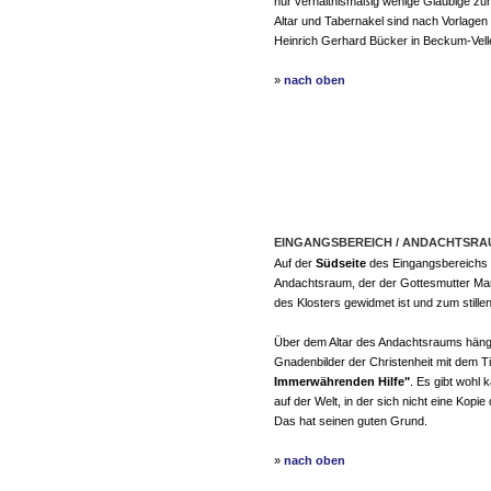
nur verhältnismäßig wenige Gläubige zu
Altar und Tabernakel sind nach Vorlagen
Heinrich Gerhard Bücker in Beckum-Vell
»
nach oben
EINGANGSBEREICH / ANDACHTSRA
Auf der
Südseite
des Eingangsbereichs f
Andachtsraum, der der Gottesmutter Mari
des Klosters gewidmet ist und zum stille
Über dem Altar des Andachtsraums hängt
Gnadenbilder der Christenheit mit dem Ti
Immerwährenden Hilfe"
. Es gibt wohl
auf der Welt, in der sich nicht eine Kopi
Das hat seinen guten Grund.
»
nach oben