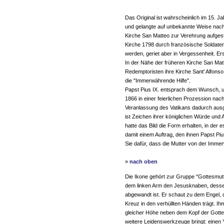
Das Original ist wahrscheinlich im 15. J
und gelangte auf unbekannte Weise nach
Kirche San Matteo zur Verehrung aufgeste
Kirche 1798 durch französische Soldaten
werden, geriet aber in Vergessenheit. E
In der Nähe der früheren Kirche San Mat
Redemptoristen ihre Kirche Sant' Alfonso
die "Immerwährende Hilfe".
Papst Pius IX. entsprach dem Wunsch, un
1866 in einer feierlichen Prozession nac
Veranlassung des Vatikans dadurch ausgez
ist Zeichen ihrer königlichen Würde und 
hatte das Bild die Form erhalten, in der
damit einem Auftrag, den ihnen Papst Pius
Sie dafür, dass die Mutter von der Immer
»
nach oben
Die Ikone gehört zur Gruppe "Gottesmutte
dem linken Arm den Jesusknaben, dessen
abgewandt ist. Er schaut zu dem Engel, 
Kreuz in den verhüllten Händen trägt. Ihm 
gleicher Höhe neben dem Kopf der Gottes
weitere Leidenswerkzeuge bringt: eine