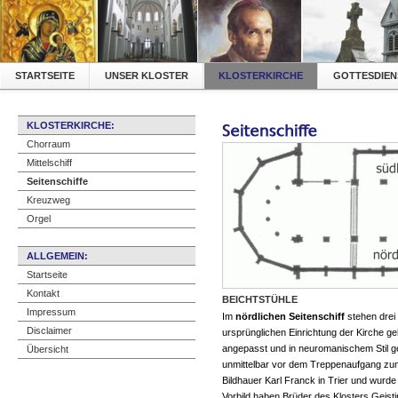
STARTSEITE
UNSER KLOSTER
KLOSTERKIRCHE
GOTTESDIEN
KLOSTERKIRCHE:
Chorraum
Mittelschiff
Seitenschiffe
Kreuzweg
Orgel
ALLGEMEIN:
Startseite
Kontakt
BEICHTSTÜHLE
Impressum
Im
nördlichen Seitenschiff
stehen drei 
Disclaimer
ursprünglichen Einrichtung der Kirche 
angepasst und in neuromanischem Stil g
Übersicht
unmittelbar vor dem Treppenaufgang z
Bildhauer Karl Franck in Trier und wurde
Vorbild haben Brüder des Klosters Geisti